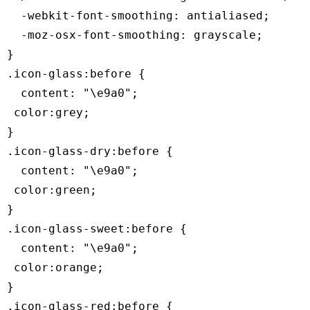
  -webkit-font-smoothing: antialiased;

  -moz-osx-font-smoothing: grayscale;

}

.icon-glass:before {

  content: "\e9a0";

 color:grey;

}

.icon-glass-dry:before {

  content: "\e9a0";

 color:green;

}

.icon-glass-sweet:before {

  content: "\e9a0";

 color:orange;

}

.icon-glass-red:before {
