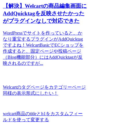
【解決】Welcartの商品編集画面に
AddQuicktagを反映させたかった
がプラグインなしで対応できた
WordPressでサイトを作っていると、か
なり重宝するプラグインがAddQuicktag
ですよね！WelcartBasicでECショップを
作成すると、固定ページや投稿ページ
（Blog機能部分）にはAddQuicktagが反
映されるのですが...
Welcartのタグページをカテゴリーページ
同様の表示形式にしたい！
welcart商品のtitleとh1をカスタムフィー
ルドを使って変更する