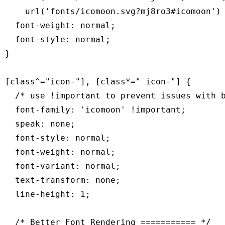
    url('fonts/icomoon.svg?mj8ro3#icomoon') 
  font-weight: normal;

  font-style: normal;

}

[class^="icon-"], [class*=" icon-"] {

  /* use !important to prevent issues with b
  font-family: 'icomoon' !important;

  speak: none;

  font-style: normal;

  font-weight: normal;

  font-variant: normal;

  text-transform: none;

  line-height: 1;

  /* Better Font Rendering =========== */
