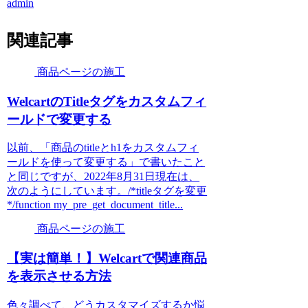
admin
関連記事
商品ページの施工
WelcartのTitleタグをカスタムフィ
ールドで変更する
以前、「商品のtitleとh1をカスタムフィ
ールドを使って変更する」で書いたこと
と同じですが、2022年8月31日現在は、
次のようにしています。/*titleタグを変更
*/function my_pre_get_document_title...
商品ページの施工
【実は簡単！】Welcartで関連商品
を表示させる方法
色々調べて、どうカスタマイズするか悩