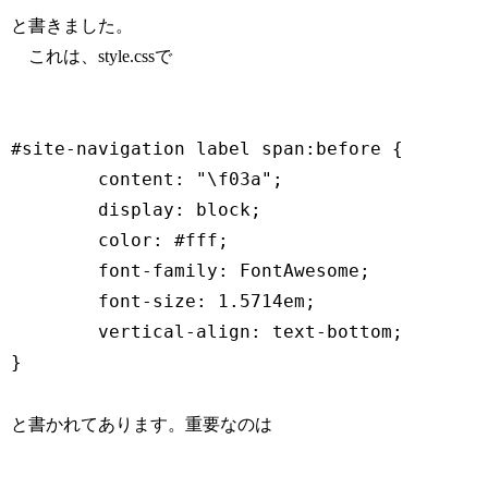
と書きました。
これは、style.cssで
#site-navigation label span:before {

	content: "\f03a";

	display: block;

	color: #fff;

	font-family: FontAwesome;

	font-size: 1.5714em;

	vertical-align: text-bottom;		

と書かれてあります。重要なのは