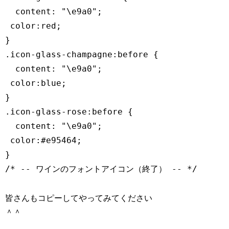
  content: "\e9a0";

 color:red;

}

.icon-glass-champagne:before {

  content: "\e9a0";

 color:blue;

}

.icon-glass-rose:before {

  content: "\e9a0";

 color:#e95464;

}

皆さんもコピーしてやってみてください
＾＾