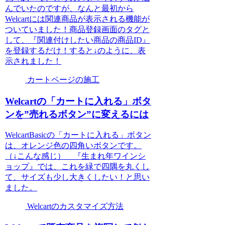
んでいたのですが、なんと最初から
Welcartには関連商品が表示される機能が
ついていました！商品登録画面のタグと
して、『関連付けしたい商品の商品ID』
を登録するだけ！すると↓のように、表
示されました！
カートページの施工
Welcartの「カートに入れる」ボタ
ンを”売れるボタン”に変えるには
WelcartBasicの「カートに入れる」ボタン
は、オレンジ色の四角いボタンです。
（↓こんな感じ） 『生まれ年ワインシ
ョップ』では、これを緑で四隅を丸くし
て、サイズも少し大きくしたい！と思い
ました。
Welcartのカスタマイズ方法