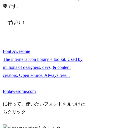
要です。
ずばり！
Font Awesome
The internet's icon library + toolkit. Used by
millions of designers, devs, & content
creators. Open-source. Always free...
fontawesome.com
に行って、使いたいフォントを見つけた
らクリック！