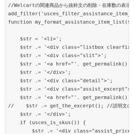
//Welcartの関連商品から抜粋文の削除・在庫数の表示（
add_filter('usces_filter_assistance_item_l
function my_format_assistance_item_list($l
    $str = '<li>';

    $str .= '<div class="listbox clearfix">
    $str .= '<div class="slit">';

    $str .= '<a href="'. get_permalink() 
    $str .= '</div>';

    $str .= '<div class="detail">';

    $str .= '<div class="assist_excerpt">';
    $str .= '<a href="'. get_permalink() 
//    $str .= get_the_excerpt(); 
    $str .= '</div>';

    if (usces_is_skus()) {

        $str .= '<div class="assist_price">