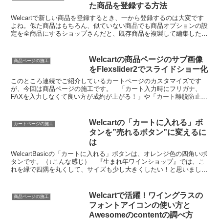
た商品を登録する方法
Welcartで新しい商品を登録するとき、一から登録するのは大変です
よね。似た商品はもちろん、似ていない商品でも商品オプションの設
定を全商品にするショップさんだと、既存商品を複製して編集したほ
うがラクですよね！
Welcartの商品ページのサブ画像
商品ページの施工
をFlexslider2でスライドショー化
このところ連続でご紹介しているカートページのカスタマイズです
が、今回は商品ページの施工です。 「カート入力時にフリガナ、
FAXを入力しなくて良い方が成約が上がる！」や「カート離脱防止ア
ラートを表示させる」と一緒にご紹介しておくとコードの記載...
Welcartの「カートに入れる」ボ
カートページの施工
タンを”売れるボタン”に変えるに
は
WelcartBasicの「カートに入れる」ボタンは、オレンジ色の四角いボ
タンです。（↓こんな感じ） 『生まれ年ワインショップ』では、こ
れを緑で四隅を丸くして、サイズも少し大きくしたい！と思いまし
た。
Welcartで活躍！ワイングラスの
商品ページの施工
フォントアイコンの使い方と
Awesomeのcontentの調べ方