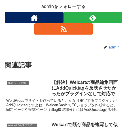
adminをフォローする
admin
関連記事
【解決】Welcartの商品編集画面
商品ページの施工
にAddQuicktagを反映させたか
ったがプラグインなしで対応でき
た
WordPressでサイトを作っていると、かなり重宝するプラグインが
AddQuicktagですよね！WelcartBasicでECショップを作成すると、
固定ページや投稿ページ（Blog機能部分）にはAddQuicktagが反映さ
れるのですが...
Welcartで既存商品を複写して似
Welcartのカスタマイズ方法