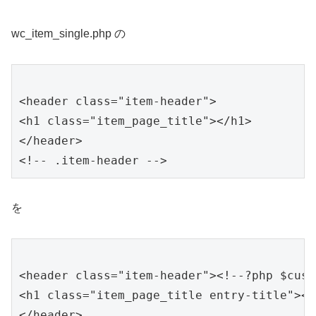
wc_item_single.php の
<header class="item-header">

<h1 class="item_page_title"></h1>

</header>

を
<header class="item-header"><!--?php $cust
<h1 class="item_page_title entry-title"></h
</header>
