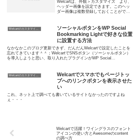
Welcartは、外観＞カスタマイズ より、
ヘッダー画像を設定できます。このヘッ
ダー画像は複数登録しておくことがで
き、これらをランダムで表示させること
ができます。でもランダム表示より、ス
ライダーやカルーセル形式のほうが良い
ソーシャルボタンをWP Social
Welcartのカスタマイズ方法
のでは？と思いまし...
Bookmarking Lightで好きな位置
に設置する方法
なかなかこのブログ更新できず、だんだんWelcartで設定したことを
忘れてきています＾＾；WelcartでSNSボタン（ソーシャルボタン）
を導入しようと思い、取り入れたプラグインがWP Social
Bookmarking Lightです。
Welcartでスマホでもページトッ
Welcartのカスタマイズ方法
プへのリンクボタンを表示させた
い
これ、ネット上で調べても書いているサイトなかったのですよね
ぇ・・・
Welcartで活躍！ワイングラスのフォント
アイコンの使い方とAwesomeのcontent
の調べ方