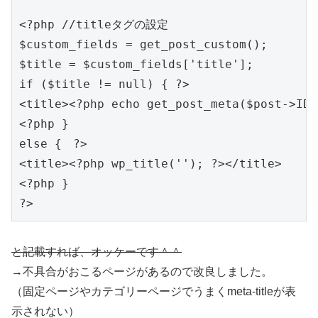
<?php //titleタグの設定

$custom_fields = get_post_custom();

$title = $custom_fields['title'];

if ($title != null) { ?>

<title><?php echo get_post_meta($post->ID,
<?php }

else {　?>

<title><?php wp_title(''); ?></title>

<?php }

と記載すれば、オッケーです＾＾
→不具合がおこるページがあるので改良しました。
（固定ページやカテゴリーページでうまくmeta-titleが表
示されない）