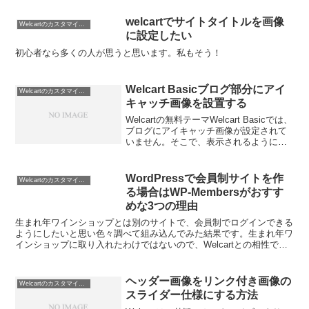
welcartでサイトタイトルを画像
Welcartのカスタマイズ方法
に設定したい
初心者なら多くの人が思うと思います。私もそう！
Welcart Basicブログ部分にアイ
Welcartのカスタマイズ方法
キャッチ画像を設置する
Welcartの無料テーマWelcart Basicでは、
ブログにアイキャッチ画像が設定されて
いません。そこで、表示されるように設
定してみます。私が設定しているもの出
力したい場所に<?php
the_post_thumbnail(array...
WordPressで会員制サイトを作
Welcartのカスタマイズ方法
る場合はWP-Membersがおすす
めな3つの理由
生まれ年ワインショップとは別のサイトで、会員制でログインできる
ようにしたいと思い色々調べて組み込んでみた結果です。生まれ年ワ
インショップに取り入れたわけではないので、Welcartとの相性では
ないことを注意してください。
ヘッダー画像をリンク付き画像の
Welcartのカスタマイズ方法
スライダー仕様にする方法