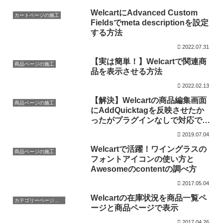
WelcartにAdvanced Custom
カートページの施工
Fieldsでmeta descriptionを設定
する方法
2022.07.31
【実は簡単！】Welcartで関連商
商品ページの施工
品を表示させる方法
2022.02.13
【解決】Welcartの商品編集画面
商品ページの施工
にAddQuicktagを反映させたか
ったがプラグインなしで対応でき
た
2019.07.04
Welcartで活躍！ワイングラスの
商品ページの施工
フォントアイコンの使い方と
Awesomeのcontentの調べ方
2017.05.04
Welcartの在庫状況を商品一覧ペ
カテゴリーページの施工
ージと商品ページで表示
2017.04.26