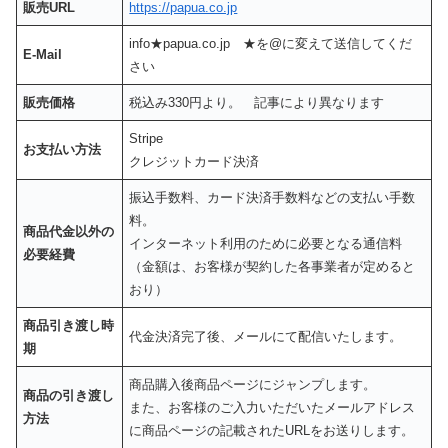
販売URL
https://papua.co.jp
info★papua.co.jp ★を@に変えて送信してくだ
E-Mail
さい
販売価格
税込み330円より。 記事により異なります
Stripe
お支払い方法
クレジットカード決済
振込手数料、カード決済手数料などの支払い手数
料。
商品代金以外の
インターネット利用のために必要となる通信料
必要経費
（金額は、お客様が契約した各事業者が定めると
おり）
商品引き渡し時
代金決済完了後、メールにて配信いたします。
期
商品購入後商品ページにジャンプします。
商品の引き渡し
また、お客様のご入力いただいたメールアドレス
方法
に商品ページの記載されたURLをお送りします。