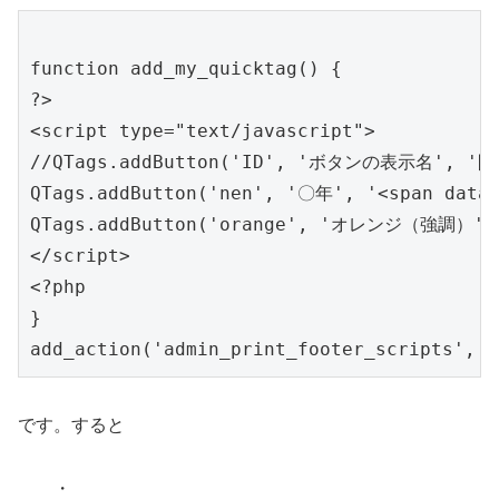
function add_my_quicktag() { 

?>

<script type="text/javascript">

//QTags.addButton('ID', 'ボタンの表示名', '
QTags.addButton('nen', '〇年', '<span data-
QTags.addButton('orange', 'オレンジ（強調）', '<
</script>

<?php

}

です。すると
・