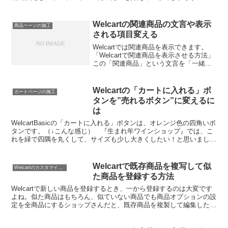
（⇒「1分でハンバーガーメニューをオリジナル画像に変える方法...
Welcartの関連商品の文言や表示
商品ページの施工
される項目変える
Welcartでは関連商品を表示できます。
「Welcartで関連商品を表示させる方法」
この「関連商品」という文言を「一緒に
贈りませんか」などお好きな文言に変え
たいです。あと、初期設定では、 商品画
像 商品名 説明の抜粋文 価格の4項目が表
Welcartの「カートに入れる」ボ
カートページの施工
示...
タンを”売れるボタン”に変えるに
は
WelcartBasicの「カートに入れる」ボタンは、オレンジ色の四角いボ
タンです。（↓こんな感じ） 『生まれ年ワインショップ』では、こ
れを緑で四隅を丸くして、サイズも少し大きくしたい！と思いまし
た。
Welcartで既存商品を複写して似
Welcartのカスタマイズ方法
た商品を登録する方法
Welcartで新しい商品を登録するとき、一から登録するのは大変です
よね。似た商品はもちろん、似ていない商品でも商品オプションの設
定を全商品にするショップさんだと、既存商品を複製して編集したほ
うがラクですよね！