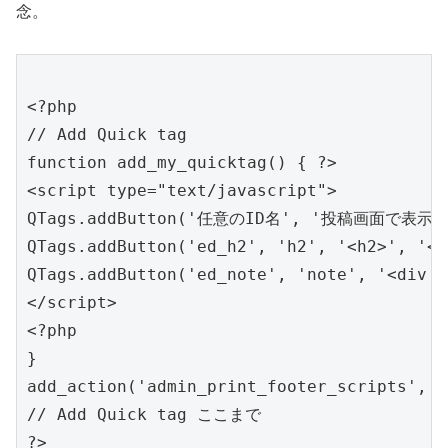
念。
<?php

// Add Quick tag

function add_my_quicktag() { ?>

<script type="text/javascript">

QTags.addButton('任意のID名', '投稿画面で
QTags.addButton('ed_h2', 'h2', '<h2>', '</
QTags.addButton('ed_note', 'note', '<div c
</script>

<?php

}

add_action('admin_print_footer_scripts',  
// Add Quick tag ここまで
