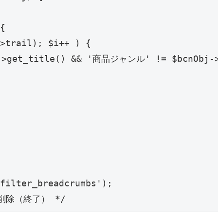
{

>trail); $i++ ) {

->get_title() && '商品ジャンル' != $bcnObj->t
filter_breadcrumbs');
