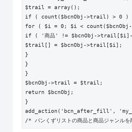
$trail = array();

if ( count($bcnObj->trail) > 0 ) 
for ( $i = 0; $i < count($bcnObj-
if ( '商品' != $bcnObj->trail[$i]
$trail[] = $bcnObj->trail[$i];

}

}

}

$bcnObj->trail = $trail;

return $bcnObj;

}

add_action('bcn_after_fill', 'my_