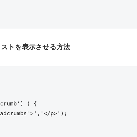
ンくずリストを表示させる方法
crumb') ) {

adcrumbs">','</p>');
