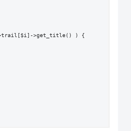
rail[$i]->get_title() ) {
