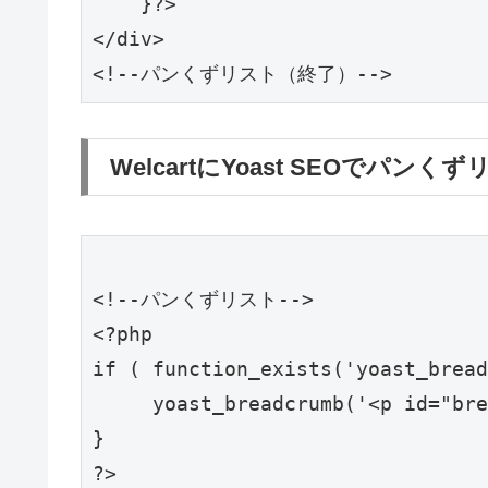
    }?>

</div>

WelcartにYoast SEOでパ
<!--パンくずリスト-->

<?php

if ( function_exists('yoast_bread
     yoast_breadcrumb('<p id="bre
}

?>
