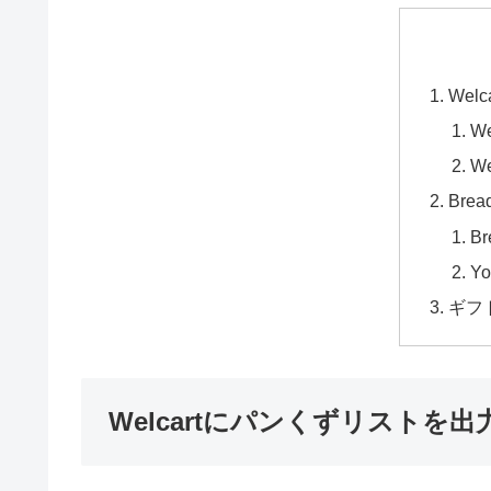
We
W
W
Br
B
Y
ギフ
Welcartにパンくずリスト