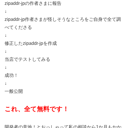
zipaddr-jpの作者さまに報告
↓
zipaddr-jp作者さまが怪しそうなところをご自身で全て調
べてくださる
↓
修正したzipaddr-jpを作成
↓
当店でテストしてみる
↓
成功！
↓
一般公開
これ、全て無料です！
開発者の意地！とおっしゃって私の相談から1か月もかか