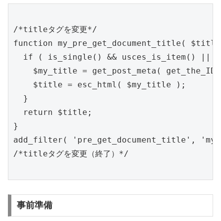
/*titleタグを変更*/

function my_pre_get_document_title( $title 
  if ( is_single() && usces_is_item() || i
    $my_title = get_post_meta( get_the
    $title = esc_html( $my_title );

  }

  return $title;

}

add_filter( 'pre_get_document_title', 'my_
/*titleタグを変更（終了）*/

事前準備