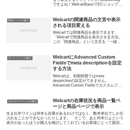
ですよね！WelcartBasicでECショップを
作成すると、固定ページや投稿ページ
（Blog機能部分）にはAddQuicktagが反
映されるのですが...
Welcartの関連商品の文言や表示
商品ページの施工
される項目変える
Welcartでは関連商品を表示できます。
「Welcartで関連商品を表示させる方法」
この「関連商品」という文言を「一緒に
贈りませんか」などお好きな文言に変え
たいです。あと、初期設定では、 商品画
像 商品名 説明の抜粋文 価格の4項目が表
WelcartにAdvanced Custom
カートページの施工
示...
Fieldsでmeta descriptionを設定
する方法
Welcartは、初期状態ではmeta
desprictionの設定ができません。
Advanced Custom Fieldsでカスタムフィ
ールドを設定することで、商品ページ、
カテゴリーページ、タグページで設定で
きるようになります。Adva...
Welcartの在庫状況を商品一覧ペ
カテゴリーページの施工
ージと商品ページで表示
生まれ年ワインは何本も在庫があるわけではなく、数本単位でしか仕
入れることができなかったりします。 そこで、あと何本だよという
表示があったほうが購入を検討してくれているお客様にとって親切で
す。 この生まれ年ワインにしようかなと考えていて、翌日...