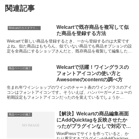
関連記事
Welcartで既存商品を複写して似
Welcartのカスタマイズ方法
た商品を登録する方法
Welcartで新しい商品を登録するとき、一から登録するのは大変です
よね。似た商品はもちろん、似ていない商品でも商品オプションの設
定を全商品にするショップさんだと、既存商品を複製して編集したほ
うがラクですよね！
Welcartで活躍！ワイングラスの
商品ページの施工
フォントアイコンの使い方と
Awesomeのcontentの調べ方
生まれ年ワインショップのワインのチャート表のワイングラスのアイ
コンはフォントアイコンです。そういえば、ハンバーガーメニューの
初期設定もフォントアイコンだったのを覚えているでしょうか
（⇒「1分でハンバーガーメニューをオリジナル画像に変える方法...
【解決】Welcartの商品編集画面
商品ページの施工
にAddQuicktagを反映させたか
ったがプラグインなしで対応でき
た
WordPressでサイトを作っていると、か
なり重宝するプラグインがAddQuicktag