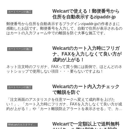
Welcartで使える！郵便番号から
カートページの施工
住所を自動表示するzipaddr-jp
郵便番号から住所を自動表示するプラグインzipaddr-jpの作者さまに
感動したお話です。郵便番号を入力して、自動で住所が表示されるの
はカートの入力フォーム中での離脱を防ぐ大事な施工です。
Welcartのカート入力時にフリガ
カートページの施工
ナ、FAXを入力しなくて良い方が
成約が上がる！
ネット注文時のフリガナ、FAXって買う側には面倒で、ほとんどのネ
ットショップで使用しない項目・・・要らないですよね！
Welcartのカート内入力チェック
カートページの施工
で離脱を防ぐ
「注文画面のアスタリスクを任意マークへ変えて成約率を上げた
い！」、「カート入力時にフリガナ、FAXを入力しなくて良い方が成
約が上がる！」や「カート離脱防止アラートを表示させる」で、カー
トの入力フォーム中での離脱を防ぐWelcartのカスタマ...
Welcartで一定額以上で送料無料
Welcartのカスタマイズ方法