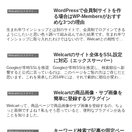
WordPressで会員制サイトを作
Welcartのカスタマイズ方法
る場合はWP-Membersがおすす
めな3つの理由
生まれ年ワインショップとは別のサイトで、会員制でログインできる
ようにしたいと思い色々調べて組み込んでみた結果です。生まれ年ワ
インショップに取り入れたわけではないので、Welcartとの相性では
ないことを注意してください。
Welcartのサイト全体をSSL設定
Welcartのカスタマイズ方法
に対応（エックスサーバー）
Googleが常時SSLを推奨 Googleが常時SSlを推奨し、検索順位へ影
響すると公式に言っているのは、このページをご覧の方はご存じだと
思います。これを発表した2014年には、それで劇的に順位が変わる
わけでなく数多くある要素の1つにすぎ...
Welcartの商品画像・サブ画像を
Welcartのカスタマイズ方法
簡単に登録するプラグイン
Welcartって、商品ページで商品画像やサブ画像を登録するの、ちょ
っと面倒ですよね？私もそう思っていると、便利なプラグインがある
ことを知りました。
キーワード検索で記事や固定ペー
Welcartのカスタマイズ方法