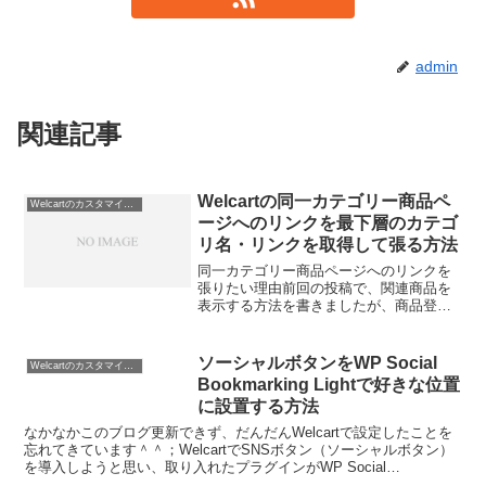
admin
関連記事
Welcartの同一カテゴリー商品ペ
Welcartのカスタマイズ方法
ージへのリンクを最下層のカテゴ
リ名・リンクを取得して張る方法
同一カテゴリー商品ページへのリンクを
張りたい理由前回の投稿で、関連商品を
表示する方法を書きましたが、商品登録
時に１つ１つ設定しなければなりませ
ん。これは結構な手間ですし、完売商品
も表示されてしまいます（在庫ナシと表
ソーシャルボタンをWP Social
Welcartのカスタマイズ方法
示せることは可能です）。こ...
Bookmarking Lightで好きな位置
に設置する方法
なかなかこのブログ更新できず、だんだんWelcartで設定したことを
忘れてきています＾＾；WelcartでSNSボタン（ソーシャルボタン）
を導入しようと思い、取り入れたプラグインがWP Social
Bookmarking Lightです。