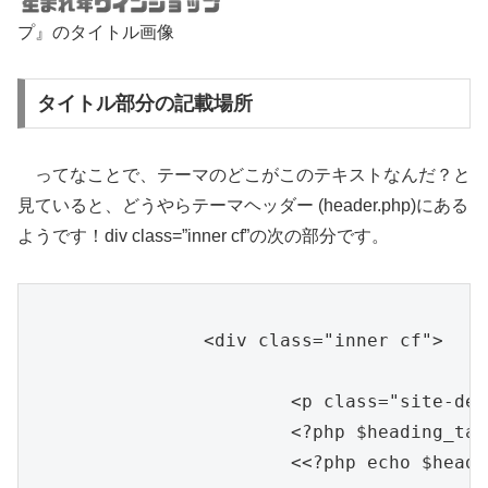
プ』のタイトル画像
タイトル部分の記載場所
ってなことで、テーマのどこがこのテキストなんだ？と
見ていると、どうやらテーマヘッダー (header.php)にある
ようです！div class=”inner cf”の次の部分です。
		<div class="inner cf">

			<p class="site-description"><?php bloginfo( 'description' ); ?></p>

			<?php $heading_tag = ( is_home() || is_front_page() ) ? 'h1' : 'div'; ?>
