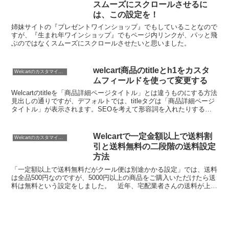
スムーズにスクロールさせるに
は、この設定を！
姉妹サイトの『プレゼントワインショップ』でもしていることなので
すが、『生まれ年ワインショップ』でもページ内リンクが、パッと飛
ぶのではなくスムーズにスクロールさせたいと思いました。
welcart商品のtitleとh1をカスタ
Welcartのカスタマイズ方法
ムフィールドを使って変更する
Welcartのtitleを「商品詳細ページタイトル」とは違うものにする方法
見出しの通りですが、デフォルトでは、titleタグは「商品詳細ページ
タイトル」が表示されます。SEOを考えて形容詞を入れたりする
と、ちょっと商品ページそのものが見難...
Welcartで一定金額以上で送料割
Welcartのカスタマイズ方法
引と送料無料の二段階の送料設定
方法
「一定額以上で送料無料だがクール便は別途かかる設定」では、送料
は全品500円なのですが、5000円以上の商品をご購入いただけたら送
料は無料という設定をしました。 近年、宅配業者さんの送料が上が
っているので、5,000円以上で送料無料が厳しく...