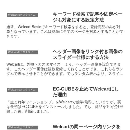
キーワード検索で記事や固定ペー
Welcartのカスタマイズ方法
ジも対象にする設定方法
通常、Welcart Basicでキーワード検索をすると、登録商品のみが対
象となっています。これは簡単に全てのページを対象とすることがで
きます。
ヘッダー画像をリンク付き画像の
Welcartのカスタマイズ方法
スライダー仕様にする方法
Welcartは、外観＞カスタマイズ より、ヘッダー画像を設定できま
す。このヘッダー画像は複数登録しておくことができ、これらをラン
ダムで表示させることができます。でもランダム表示より、スライダ
ーやカルーセル形式のほうが良いのでは？と思いまし...
EC-CUBEを止めてWelcartにし
Welcartのカスタマイズ方法
た理由
「生まれ年ワインショップ」をWelcartで独学構築していますが、実
は最初はEC-CUBEをインストールしました。でも、商品を1つだけ登
録した後、削除しました。
Welcartの同一ページ内リンクを
Welcartのカスタマイズ方法