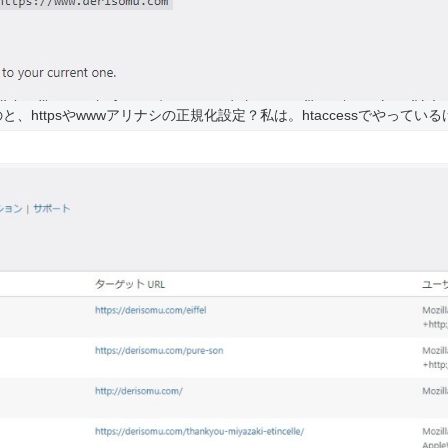
、httpsやwwwアリナシの正規化設定？私は。htaccessでやって