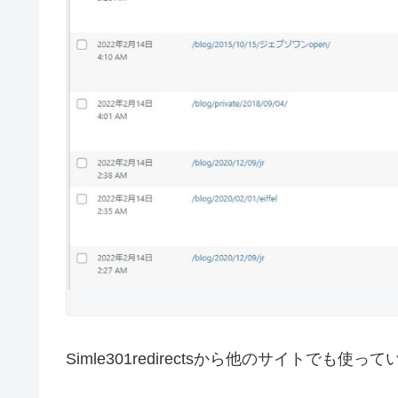
Simle301redirectsから他のサイトで